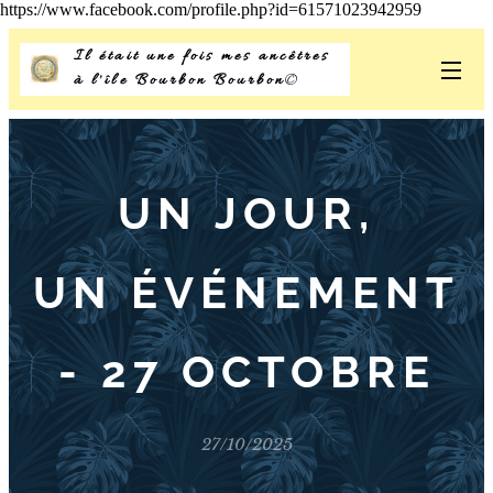
https://www.facebook.com/profile.php?id=61571023942959
Il était une fois mes ancêtres
à l'île Bourbon Bourbon
©
UN JOUR,
UN ÉVÉNEMENT
- 27 OCTOBRE
27/10/2025