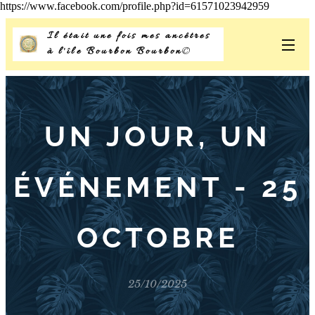
https://www.facebook.com/profile.php?id=61571023942959
Il était une fois mes ancêtres
à l'île Bourbon Bourbon
©
UN JOUR, UN
ÉVÉNEMENT - 25
OCTOBRE
25/10/2025