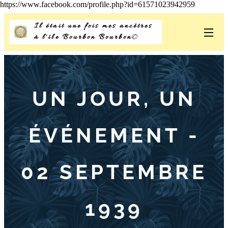
https://www.facebook.com/profile.php?id=61571023942959
Il était une fois mes ancêtres
à l'île Bourbon Bourbon
©
UN JOUR, UN
ÉVÉNEMENT -
02 SEPTEMBRE
1939