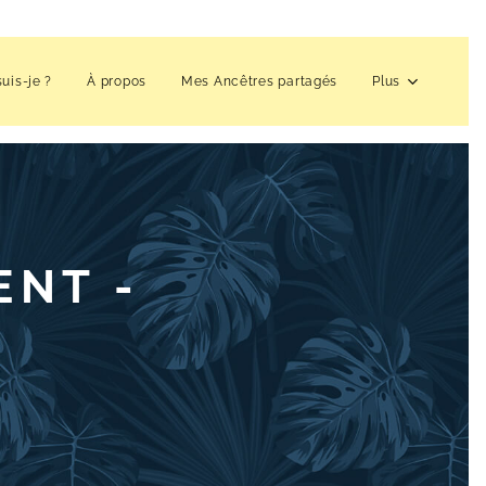
suis-je ?
À propos
Mes Ancêtres partagés
Plus
ENT -