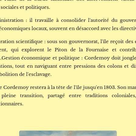
sociales et politiques.
istration : il travaille à consolider l'autorité du gouve
s économiques locaux, souvent en désaccord avec les directi
ation scientifique : sous son gouvernorat, l'île reçoit de
nt, qui explorent le Piton de la Fournaise et contri
e.Gestion économique et politique : Cordemoy doit jongle
tations, tout en naviguant entre pressions des colons et di
olition de l'esclavage.
 Cordemoy restera à la tête de l'île jusqu'en 1803. Son mand
 pleine transition, partagé entre traditions coloniales
ionnaires.