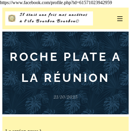
https://www.facebook.com/profile.php?id=61571023942959
Il était une fois mes ancêtres
à l'île Bourbon Bourbon
©
ROCHE PLATE A
LA RÉUNION
21/10/2025