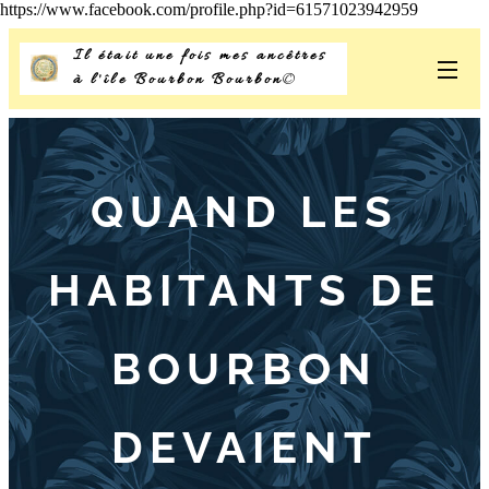
https://www.facebook.com/profile.php?id=61571023942959
Il était une fois mes ancêtres
à l'île Bourbon Bourbon
©
QUAND LES
HABITANTS DE
BOURBON
DEVAIENT