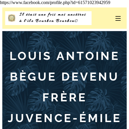
https://www.facebook.com/profile.php?id=61571023942959
Il était une fois mes ancêtres
à l'île Bourbon Bourbon
©
LOUIS ANTOINE
B
È
GUE DEVENU
FR
È
RE
JUVENCE-
É
MILE