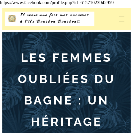
https://www.facebook.com/profile.php?id=61571023942959
Il était une fois mes ancêtres
à l'île Bourbon Bourbon
©
LES FEMMES
OUBLI
É
ES DU
BAGNE : UN
H
É
RITAGE