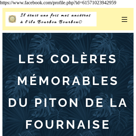
https://www.facebook.com/profile.php?id=61571023942959
Il était une fois mes ancêtres
à l'île Bourbon Bourbon
©
LES COLÈRES
MÉMORABLES
DU PITON DE LA
FOURNAISE