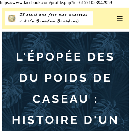
https://www.facebook.com/profile.php?id=61571023942959
Il était une fois mes ancêtres
à l'île Bourbon Bourbon
©
L
'ÉPOPÉE DES
DU POIDS DE
CASEAU :
HISTOIRE D'UN