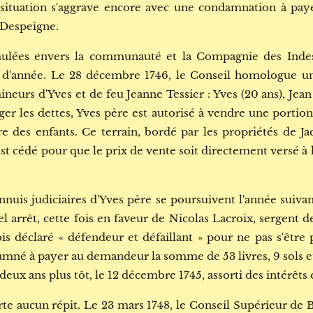
 situation s'aggrave encore avec une condamnation à paye
 Despeigne.
mulées envers la communauté et la Compagnie des Indes,
n d'année. Le 28 décembre 1746, le Conseil homologue un
neurs d'Yves et de feu Jeanne Tessier : Yves (20 ans), Jean (
er les dettes, Yves père est autorisé à vendre une portion
e des enfants. Ce terrain, bordé par les propriétés de Ja
st cédé pour que le prix de vente soit directement versé à 
ennuis judiciaires d'Yves père se poursuivent l'année suiva
l arrêt, cette fois en faveur de Nicolas Lacroix, sergent 
is déclaré « défendeur et défaillant » pour ne pas s'être 
amné à payer au demandeur la somme de 53 livres, 9 sols e
eux ans plus tôt, le 12 décembre 1745, assorti des intérêts 
rte aucun répit. Le 23 mars 1748, le Conseil Supérieur de