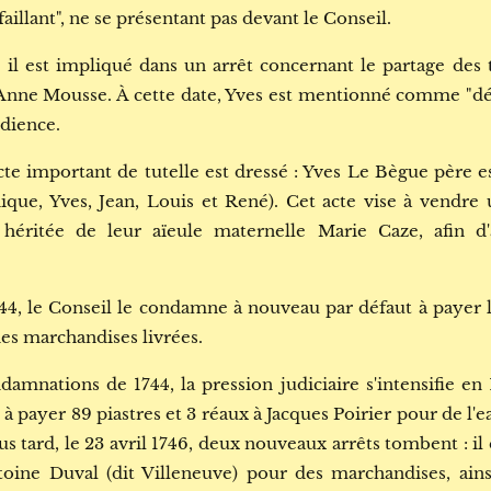
aillant", ne se présentant pas devant le Conseil.
, il est impliqué dans un arrêt concernant le partage des t
Anne Mousse. À cette date, Yves est mentionné comme "déf
udience.
cte important de tutelle est dressé : Yves Le Bègue père e
que, Yves, Jean, Louis et René). Cet acte vise à vendre u
 héritée de leur aïeule maternelle Marie Caze, afin d'
744, le Conseil le condamne à nouveau par défaut à payer 
es marchandises livrées.
mnations de 1744, la pression judiciaire s'intensifie en 1
 payer 89 piastres et 3 réaux à Jacques Poirier pour de l'ea
s tard, le 23 avril 1746, deux nouveaux arrêts tombent : i
toine Duval (dit Villeneuve) pour des marchandises, ains