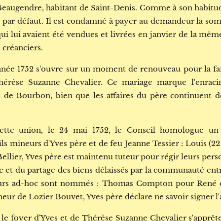
Beaugendre, habitant de Saint-Denis. Comme à son habitu
é par défaut. Il est condamné à payer au demandeur la somm
i lui avaient été vendues et livrées en janvier de la même 
s créanciers.
année 1752 s'ouvre sur un moment de renouveau pour la fam
à Thérèse Suzanne Chevalier. Ce mariage marque l'enra
s de Bourbon, bien que les affaires du père continuent d
ette union, le 24 mai 1752, le Conseil homologue un 
ils mineurs d'Yves père et de feu Jeanne Tessier : Louis (22 
Bellier, Yves père est maintenu tuteur pour régir leurs pers
re et du partage des biens délaissés par la communauté ent
teurs ad-hoc sont nommés : Thomas Compton pour René 
ur de Lozier Bouvet, Yves père déclare ne savoir signer l'
e le foyer d'Yves et de Thérèse Suzanne Chevalier s'apprête