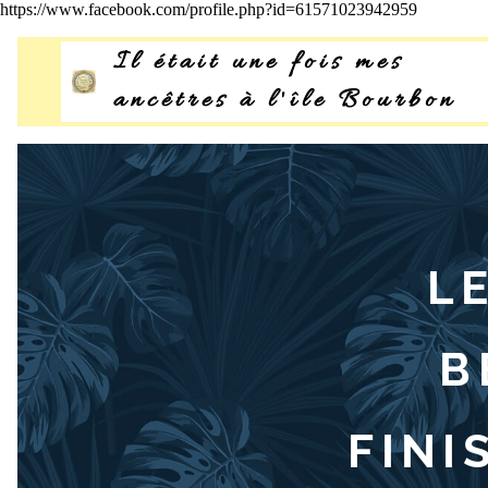
https://www.facebook.com/profile.php?id=61571023942959
Il était une fois mes
ancêtres à l'île Bourbon
Bourbon
©
L
B
FINI