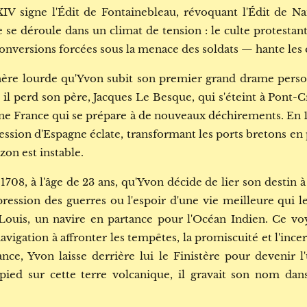
IV signe l'Édit de Fontainebleau, révoquant l'Édit de Na
e se déroule dans un climat de tension : le culte protestant 
nversions forcées sous la menace des soldats — hante les e
hère lourde qu'Yvon subit son premier grand drame perso
, il perd son père, Jacques Le Besque, qui s'éteint à Pont-
une France qui se prépare à de nouveaux déchirements. En 170
ession d'Espagne éclate, transformant les ports bretons en 
zon est instable.
1708, à l'âge de 23 ans, qu'Yvon décide de lier son destin à
 pression des guerres ou l'espoir d'une vie meilleure qui le
ouis, un navire en partance pour l'Océan Indien. Ce v
avigation à affronter les tempêtes, la promiscuité et l'ince
ance, Yvon laisse derrière lui le Finistère pour devenir l'
ied sur cette terre volcanique, il gravait son nom dans