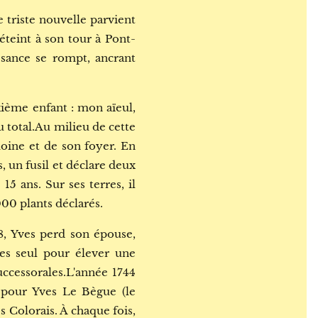
ne triste nouvelle parvient
éteint à son tour à Pont-
ssance se rompt, ancrant
ixième enfant : mon aïeul,
au total.Au milieu de cette
moine et de son foyer. En
s, un fusil et déclare deux
15 ans. Sur ses terres, il
000 plants déclarés.
38, Yves perd son épouse,
ves seul pour élever une
ccessorales.L'année 1744
s pour Yves Le Bègue (le
s Colorais. À chaque fois,