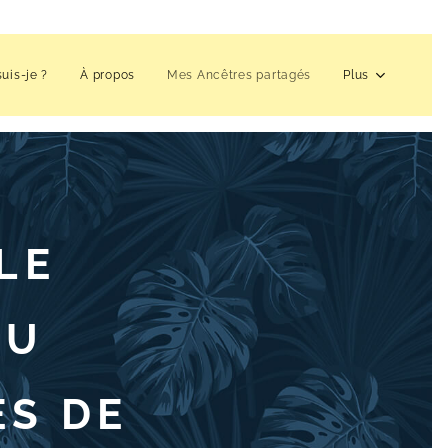
suis-je ?
À propos
Mes Ancêtres partagés
Plus
LE
DU
ES DE