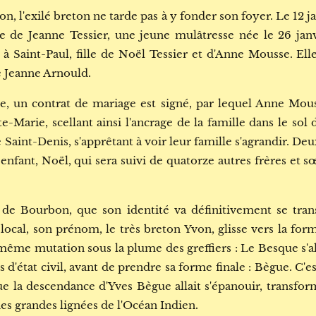
on, l'exilé breton ne tarde pas à y fonder son foyer. Le 12 j
lle de Jeanne Tessier, une jeune mulâtresse née le 26 jan
6 à Saint-Paul, fille de Noël Tessier et d'Anne Mousse. Ell
e Jeanne Arnould.
e, un contrat de mariage est signé, par lequel Anne Mous
-Marie, scellant ainsi l'ancrage de la famille dans le sol de
 Saint-Denis, s'apprêtant à voir leur famille s'agrandir. Deu
 enfant, Noël, qui sera suivi de quatorze autres frères et 
re de Bourbon, que son identité va définitivement se tran
e local, son prénom, le très breton Yvon, glisse vers la f
même mutation sous la plume des greffiers : Le Besque s'a
s d'état civil, avant de prendre sa forme finale : Bègue. C
ue la descendance d'Yves Bègue allait s'épanouir, transf
es grandes lignées de l'Océan Indien.