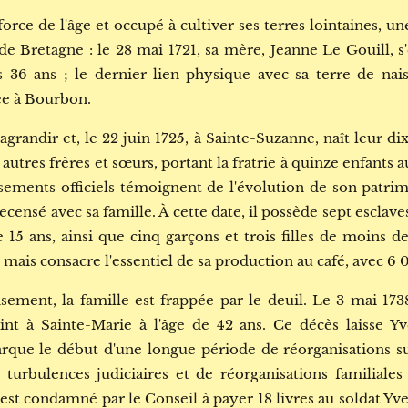
force de l'âge et occupé à cultiver ses terres lointaines, u
e Bretagne : le 28 mai 1721, sa mère, Jeanne Le Gouill, s'
s 36 ans ; le dernier lien physique avec sa terre de nai
ée à Bourbon.
agrandir et, le 22 juin 1725, à Sainte-Suzanne, naît leur d
q autres frères et sœurs, portant la fratrie à quinze enfants 
nsements officiels témoignent de l'évolution de son patri
censé avec sa famille. À cette date, il possède sept esclave
15 ans, ainsi que cinq garçons et trois filles de moins de 
, mais consacre l'essentiel de sa production au café, avec 6 
sement, la famille est frappée par le deuil. Le 3 mai 17
teint à Sainte-Marie à l'âge de 42 ans. Ce décès laisse Y
rque le début d'une longue période de réorganisations su
urbulences judiciaires et de réorganisations familiale
est condamné par le Conseil à payer 18 livres au soldat Yve