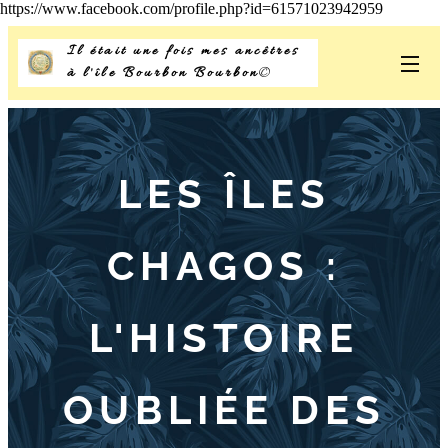
https://www.facebook.com/profile.php?id=61571023942959
Il était une fois mes ancêtres
à l'île Bourbon Bourbon
©
LES ÎLES
CHAGOS :
L'HISTOIRE
OUBLIÉE DES