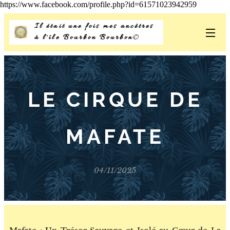
https://www.facebook.com/profile.php?id=61571023942959
Il était une fois mes ancêtres
à l'île Bourbon Bourbon
©
LE CIRQUE DE
MAFATE
04/11/2025