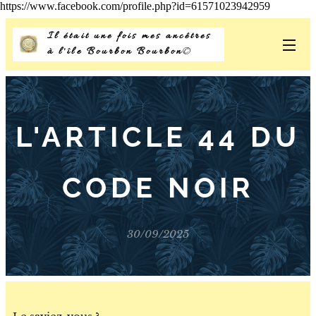
https://www.facebook.com/profile.php?id=61571023942959
Il était une fois mes ancêtres
à l'île Bourbon Bourbon
©
L'ARTICLE 44 DU
CODE NOIR
30/09/2025