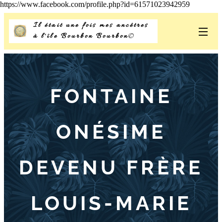
https://www.facebook.com/profile.php?id=61571023942959
Il était une fois mes ancêtres
à l'île Bourbon Bourbon
©
FONTAINE
ON
É
SIME
DEVENU FR
È
RE
LOUIS-MARIE