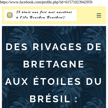
https://www.facebook.com/profile.php?id=61571023942959
Il était une fois mes ancêtres
à l'île Bourbon Bourbon
©
DES RIVAGES DE
BRETAGNE
AUX ÉTOILES DU
BRÉSIL :