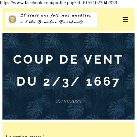
https://www.facebook.com/profile.php?id=61571023942959
Il était une fois mes ancêtres
à l'île Bourbon Bourbon
©
COUP DE VENT
DU 2/3/ 1667
27/10/2025